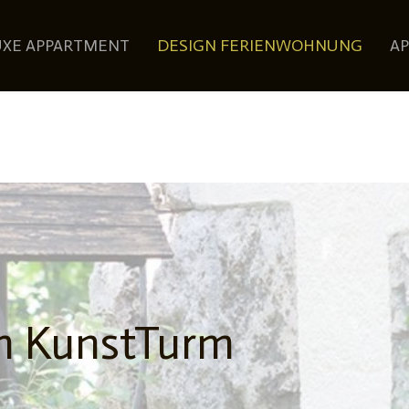
UXE APPARTMENT
DESIGN FERIENWOHNUNG
A
m KunstTurm